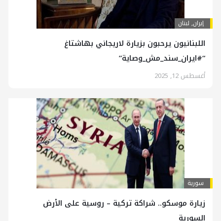
إيران
,
لبنان
اللبنانيون يرحبون بزيارة لاريجاني بهاشتاغ
“#ایران_سند_مش_وصایة”
أغسطس 12, 2025
سورية
زيارة موسكو.. شراكة تركية – روسية على الأرض
السورية