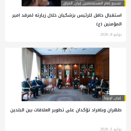
تشييع إمام المستضعفين
,
إيران
,
العراق
استقبال حافل للرئيس بزشكيان خلال زيارته لمرقد امير
المؤمنين (ع)
يوليو 8, 2026
إيران
,
أوروبا
طهران وبلغراد تؤكدان على تطوير العلاقات بين البلدين
يوليو 5, 2026