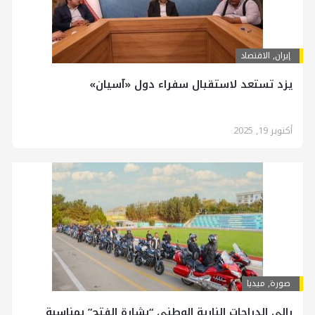
إيران
,
الاقتصاد
يزد تستعد لاستقبال سفراء دول «آسيان»
أكتوبر 19, 2025
صورة
,
ميديا
رالي الدراجات النارية الوطني “بشارة الفتح” بمناسبة