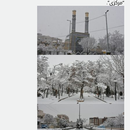
‘‘مركزي’’.