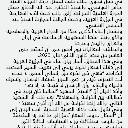
في حفل سنوي تخلله كلمة لممثل حركة النجباء السيد
عباس الموسوي، والشيخ الدكتور عبد الله الدقاق ممثل
الحوزة العلمية البحرانية، إلى جانب كلمة لقاء المعارضة
في الجزيرة العربية، وكلمة الجالية الحجازية الشيخ عبد
المحسن البقشي.
ويشمل إحياء الذكرى عددًا من الدول العربية والإسلامية
والأوروبية، منها الجمهورية الإسلامية في إيران
والعراق واليمن وغيرها.
وانطلقت الفعاليات يوم أمس على أن تستمر حتى
العاشر من شهر كانون الثاني/يناير 2023.
وفي هذا السياق، أشار بيان لقاء في الجزيرة العربية
إلى دلالة الشعار لكونه يرمي إلى تعريف الشيخ الشهيد
للكرامة، “فهي في نظره حقّ إنساني أسمى لا يملك
أحد التصرف فيه، بل هي المبرر لتمسّك الإنسان وتشبثه
بالحياة والبقاء، وأن الإنسان لا قيمة له إلا بها”.
وأكد البيان أنّ “الشيخ الشهيد “لطالما كان يربط في
خطاباته بين الكرامة والشهادة”، نعم قلت أنا الشهيد
التالي، والله إنها لكرامة من الله أن أكون شهيدًا”.
وفي تناول ملف دلالة الهوية البصرية، لفت البيان إلى
أن “أشكال حروف الشعار ترمز إلى ما تمر به المنطقة
من ظروف استثنائية جراء السياسات الجائرة التي
يمارسها محمد بن سلمان على أبناء مناطق الجزيرة