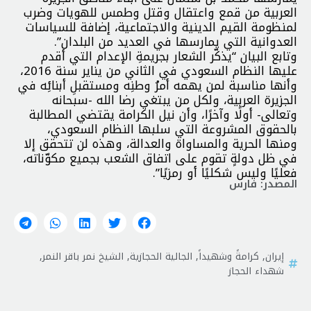
العربية من قمع واعتقال وقتل وطمس للهويات وضرب
لمنظومة القيم الدينية والاجتماعية، إضافة للسياسات
العدوانية التي يمارسها في العديد من البلدان”.
وتابع البيان “يذكّر الشعار بجريمةِ الإعدام التي أقدم
عليها النظام السعودي في الثاني من يناير سنة 2016،
وأنها مناسبة لمن يهمه أمرُ وطنِه ومستقبلِ أبنائِه في
الجزيرة العربية، ولكل من يبتغي رضا الله -سبحانه
وتعالى- أولًا وآخرًا، وأن نيل الكرامة يقتضي المطالبة
بالحقوق المشروعة التي سلبها النظام السعودي،
ومنها الحرية والمساواة والعدالة، وهذه لن تتحقق إلا
في ظل دولةٍ تقوم على اتفاق الشعب بجميع مكوّناته،
فعليًا وليس شكليًا أو رمزيًا”.
المصدر: فارس
إيران
,
كرامةً وشهيداً
,
الجالية الحجازية
,
الشيخ نمر باقر النمر
,
شهداء الحجاز