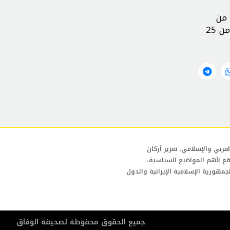
 من
مدى الإطلاق، مشيرا الى إطلاق صفارات الإنذار في عكا وعماكيم بالقرب من مدينة الناصرة، ومنطقة طبريا، وفي أكثر من 25
عربي والإسلامي. تعزيز أركان
قع لأهم المواضيع السياسية،
لجمهورية الإسلامية الإيرانية والدول
جمیع الحقوق محفوظة لصحیفة الوفاق