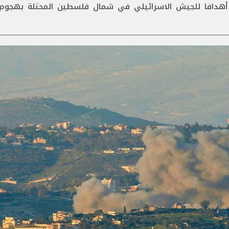
م لمدة ساعة، أهدافا للجيش الاسرائيلي في شمال فلسطين المحتلة بهج