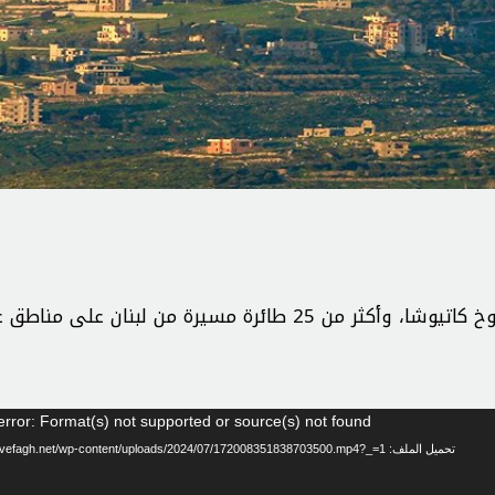
وأمس أكدت وسائل إعلام عبرية إطلاق أكثر من 100 صاروخ كاتيوشا، وأكثر من 25 طائرة مسيرة من لبنا
rror: Format(s) not supported or source(s) not found
تحميل الملف: https://al-vefagh.net/wp-content/uploads/2024/07/172008351838703500.mp4?_=1