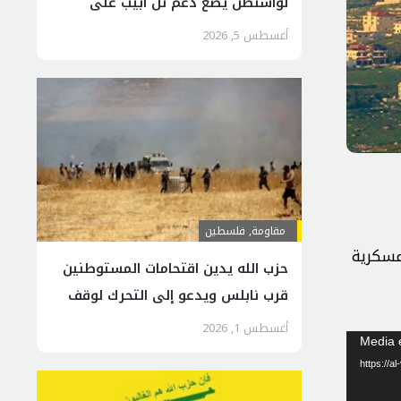
لواشنطن يضع دعم تل ابيب على
المحك
أغسطس 5, 2026
مقاومة
,
فلسطين
ن على مناطق عسكرية
حزب الله يدين اقتحامات المستوطنين
قرب نابلس ويدعو إلى التحرك لوقف
الجرائم
أغسطس 1, 2026
Media e