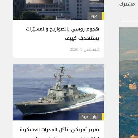
وم مشترك
أوروبا
هجوم روسي بالصواريخ والمسيّرات
يستهدف كييف
أغسطس 5, 2026
إيران
,
أمريكا
تقرير أمريكي: تآكل القدرات العسكرية