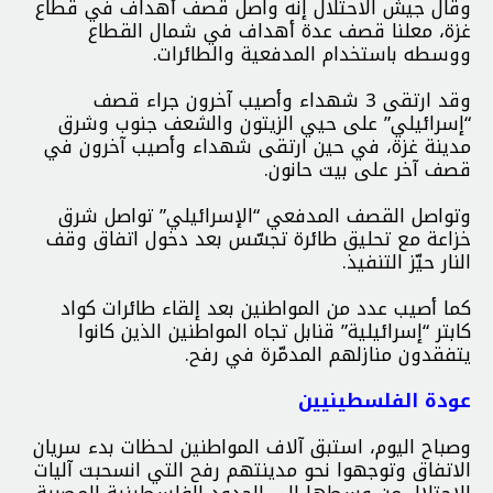
وقال جيش الاحتلال إنه واصل قصف أهداف في قطاع
غزة، معلنا قصف عدة أهداف في شمال القطاع
ووسطه باستخدام المدفعية والطائرات.
وقد ارتقى 3 شهداء وأصيب آخرون جراء قصف
“إسرائيلي” على حيي الزيتون والشعف جنوب وشرق
مدينة غزة، في حين ارتقى شهداء وأصيب آخرون في
قصف آخر على بيت حانون.
وتواصل القصف المدفعي “الإسرائيلي” تواصل شرق
خزاعة مع تحليق طائرة تجسّس بعد دخول اتفاق وقف
النار حيّز التنفيذ.
كما أصيب عدد من المواطنين بعد إلقاء طائرات كواد
كابتر “إسرائيلية” قنابل تجاه المواطنين الذين كانوا
يتفقدون منازلهم المدمّرة في رفح.
عودة الفلسطينيين
وصباح اليوم، استبق آلاف المواطنين لحظات بدء سريان
الاتفاق وتوجهوا نحو مدينتهم رفح التي انسحبت آليات
الاحتلال من وسطها إلى الحدود الفلسطينية المصرية،