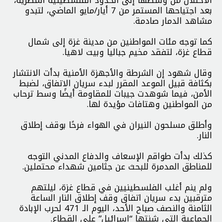
بعد اجتياحها المستمر من 7 أيار/مايو الماضي، لتبدو
مشاهد الدمار صادمة.
كما توجه مئات المواطنين من مدينة غزة إلى شمال
قطاع غزة، لتفقد مخيم جباليا وبيت لاهيا.
وقال شهود إن الشرطة والأجهزة الأمنية بدأت الانتشار
بكثافة قبيل الموعد المقرر لبدء سريان الاتفاق، لضبط
الأمن، فيما شوهدت جيبات للمقاومة أيضًا وسط ترحاب
من المواطنين وهتافات مؤيدة لها.
وأطلق مسلحون النيران في الهواء فرحًا بوقف إطلاق
النار.
كذلك بدأت طواقم الإسعاف والدفاع المدني التوجه
للمناطق المدمرة للبحث عن جثامين شهداء محتملين.
ولم ينم أغلب الفلسطينيين في قطاع غزة، ليلتهم
مترقبين بدء سريان اتفاق وقف إطلاق النار الساعة
الثامنة والنصف صباح الأحد، اليوم الـ 471 لحرب الإبادة
الجماعية التي شنتها “إسرائيل” على القطاع.