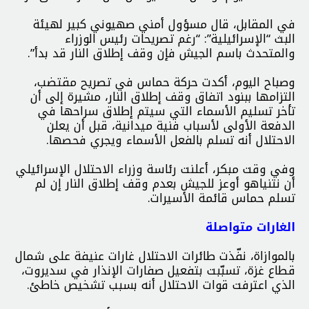
في المقابل، قال مسؤول أمني صهيوني كبير لهيئة
البث “الإسرائيلية”: “رغم تصريحات رئيس الوزراء
والمتحدث باسم الجيش فإن وقف إطلاق النار قد بدأ”.
وصباح اليوم، أكدت حركة حماس في تصريح مقتضب،
التزامها ببنود اتفاق وقف إطلاق النار، مشيرة إلى أن
تأخر تسليم الأسماء التي سيتم إطلاق سراحها في
الدفعة الأولى لأسباب فنية ميدانية، قبل أن يعلن
الاحتلال أنه تسلم بالفعل الأسماء ويجري فحصها.
وفي وقت مبكر، أعلنت رئاسة وزراء الاحتلال الإسرائيلي
أن نتنياهو أوعز للجيش بعدم وقف إطلاق النار إن لم
تسلم حماس قائمة الأسيرات.
الغارات متواصلة
بالموازاة، نفّذت طائرات الاحتلال غارات عنيفة على شمال
قطاع غزة، تسبّبت بتفعيل صفارات الإنذار في سديروت،
الذي اعترفت قوات الاحتلال أنه بسبب تشخيص خاطئ.