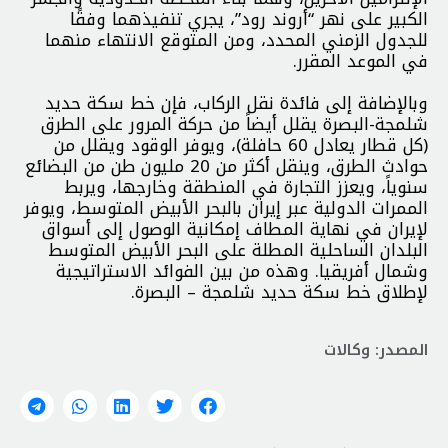
الكبير على نهر “أروند رود”، يجري تنفيذهما وفقًا
للجدول الزمني المحدد، ومن المتوقع الانتهاء منهما
في الموعد المقرر.
وبالإضافة إلى فائدة نقل الركاب، فإن خط سكة حديد
شلمجة-البصرة يقلل أيضاً من حركة المرور على الطرق
(كل قطار يعادل 60 حافلة)، ويوفر الوقود ويقلل من
حوادث الطرق، وينقل أكثر من 20 مليون طن من البضائع
سنوياً، ويعزز التجارة في المنطقة وخارجها، ويربط
الممرات الدولية عبر إيران بالبحر الأبيض المتوسط، ويوفر
لإيران في نهاية المطاف إمكانية الوصول إلى أسواق
البلدان الساحلية المطلة على البحر الأبيض المتوسط
وشمال أفريقيا. وهذه من بين الفوائد الاستراتيجية
لإطلاق خط سكة حديد شلمجة – البصرة.
المصدر: وكالات