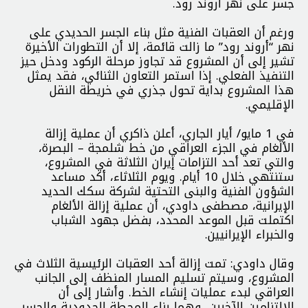
جسر على نهر أروند رود.
ورغم أن العقبات الفنية مثل بناء الجسر الحديدي على
نهر “أروند رود” ما زالت قائمة، إلا أن التطورات الأخيرة
تشير إلى أن المشروع قد تجاوز مرحلة الركود ودخل حيز
التنفيذ الفعلي. إذا استمر التعاون الثنائي، فقد يمثل
هذا المشروع بداية تحول جذري في خريطة النقل
الإقليمي.
في 1 مايو/ أيار الجاري، أعلن ذاكري أن عملية إزالة
الألغام في الجزء العراقي من خط شلمجة – البصرة،
والتي تعد أحد التزامات إيران الثلاثة في المشروع،
ستنتهي خلال 10 أيام. ويوم الثلاثاء، أكد مساعد
الشؤون الفنية والبنى التحتية لشركة سكك الحديد
الإيرانية، مصطفى داودي، أن عملية إزالة الألغام
اكتملت قبل الموعد المحدد، بفضل جهود الشباب
والخبراء الإيرانيين.
وقال داودي: تمت إزالة أحد العقبات الرئيسية الثلاث في
المشروع، وسيتم تسليم المسار المنظف إلى الجانب
العراقي لبدء عمليات إنشاء الخط. وأشار إلى أن
الإلتزامين الآخرين، وهما بناء المحطة الحدودية والجسر