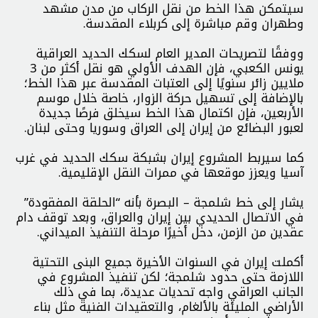
سيتمكن هذا الخط من نقل الركاب من مدن مشهد
وطهران وقم مباشرة إلى كربلاء المقدسة.
ووفقًا لتصريحات المدير العام لسكك الحديد العراقية
يونس الكعبي، فإن الهدف الأولي هو نقل أكثر من 3
ملايين زائر سنويًا إلى العتبات المقدسة عبر هذا الخط؛
بالإضافة إلى تسهيل حركة الزوار، خاصة خلال موسم
الأربعين، فإن اكتمال هذا الخط سيخلق فرصًا جديدة
لعبور البضائع من إيران إلى العراق وسوريا وحتى لبنان.
كما سيربط المشروع إيران بشبكة سكك الحديد في غرب
آسيا ويعزز موقعها في ممرات النقل الإقليمية.
يشار إلى خط شلمجة – البصرة بأنه “الحلقة المفقودة”
في الاتصال الحديدي بين إيران والعراق، وبعد توقف دام
عقدين من الزمن، دخل أخيرًا مرحلة التنفيذ الميداني.
أكملت إيران في السنوات الأخيرة جميع البنى التحتية
اللازمة حتى حدود شلمجة؛ لكن تنفيذ المشروع في
الجانب العراقي واجه تحديات عديدة، بما في ذلك
الأراضي المليئة بالألغام، والتعقيدات الفنية مثل بناء