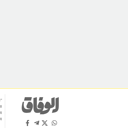
"ا
ال
ال
ال