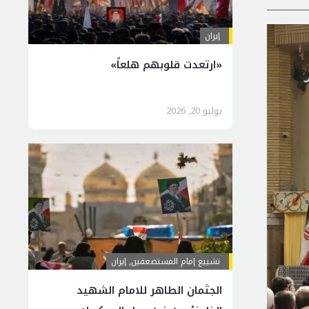
إيران
«ارتعدت قلوبهم هلعاً»
يوليو 20, 2026
تشييع إمام المستضعفين
,
إيران
الجثمان الطاهر للامام الشهيد