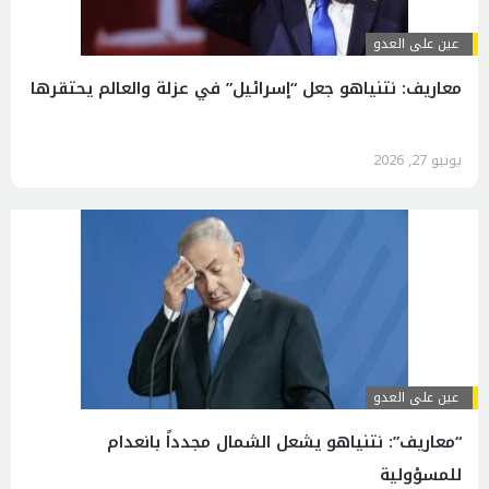
عين على العدو
معاريف: نتنياهو جعل “إسرائيل” في عزلة والعالم يحتقرها
يونيو 27, 2026
عين على العدو
“معاريف”: نتنياهو يشعل الشمال مجدداً بانعدام
للمسؤولية