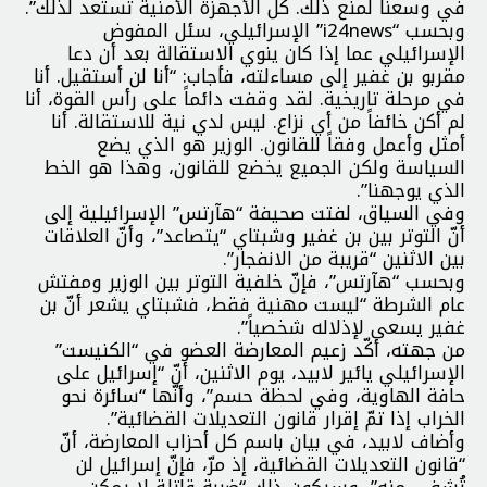
في وسعنا لمنع ذلك. كل الأجهزة الأمنية تستعد لذلك”.
وبحسب “i24news” الإسرائيلي، سئل المفوض
الإسرائيلي عما إذا كان ينوي الاستقالة بعد أن دعا
مقربو بن غفير إلى مساءلته، فأجاب: “أنا لن أستقيل. أنا
في مرحلة تاريخية. لقد وقفت دائماً على رأس القوة، أنا
لم أكن خائفاً من أي نزاع. ليس لدي نية للاستقالة. أنا
أمثل وأعمل وفقاً للقانون. الوزير هو الذي يضع
السياسة ولكن الجميع يخضع للقانون، وهذا هو الخط
الذي يوجهنا”.
وفي السياق، لفتت صحيفة “هآرتس” الإسرائيلية إلى
أنّ التوتر بين بن غفير وشبتاي “يتصاعد”، وأنّ العلاقات
بين الاثنين “قريبة من الانفجار”.
وبحسب “هآرتس”، فإنّ خلفية التوتر بين الوزير ومفتش
عام الشرطة “ليست مهنية فقط، فشبتاي يشعر أنّ بن
غفير يسعى لإذلاله شخصياً”.
من جهته، أكّد زعيم المعارضة العضو في “الكنيست”
الإسرائيلي يائير لابيد، يوم الاثنين، أنّ “إسرائيل على
حافة الهاوية، وفي لحظة حسم”، وأنّها “سائرة نحو
الخراب إذا تمّ إقرار قانون التعديلات القضائية”.
وأضاف لابيد، في بيان باسم كل أحزاب المعارضة، أنّ
“قانون التعديلات القضائية، إذ مرّ، فإنّ إسرائيل لن
تُشفى منه”، وسيكون ذلك “ضربة قاتلة لا يمكن