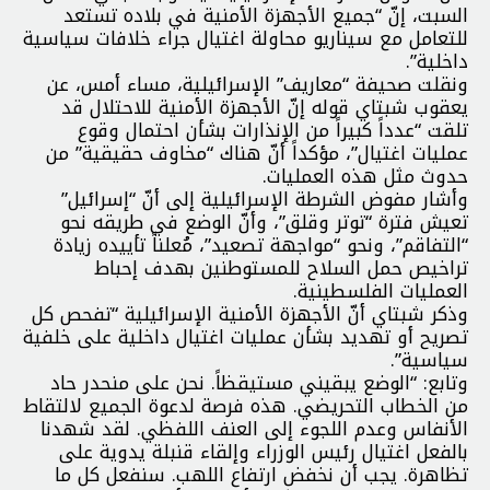
السبت، إنّ “جميع الأجهزة الأمنية في بلاده تستعد
للتعامل مع سيناريو محاولة اغتيال جراء خلافات سياسية
داخلية”.
ونقلت صحيفة “معاريف” الإسرائيلية، مساء أمس، عن
يعقوب شبتاي قوله إنّ الأجهزة الأمنية للاحتلال قد
تلقت “عدداً كبيراً من الإنذارات بشأن احتمال وقوع
عمليات اغتيال”، مؤكداً أنّ هناك “مخاوف حقيقية” من
حدوث مثل هذه العمليات.
وأشار مفوض الشرطة الإسرائيلية إلى أنّ “إسرائيل”
تعيش فترة “توتر وقلق”، وأنّ الوضع في طريقه نحو
“التفاقم”، ونحو “مواجهة تصعيد”، مُعلناً تأييده زيادة
تراخيص حمل السلاح للمستوطنين بهدف إحباط
العمليات الفلسطينية.
وذكر شبتاي أنّ الأجهزة الأمنية الإسرائيلية “تفحص كل
تصريح أو تهديد بشأن عمليات اغتيال داخلية على خلفية
سياسية”.
وتابع: “الوضع يبقيني مستيقظاً. نحن على منحدر حاد
من الخطاب التحريضي. هذه فرصة لدعوة الجميع لالتقاط
الأنفاس وعدم اللجوء إلى العنف اللفظي. لقد شهدنا
بالفعل اغتيال رئيس الوزراء وإلقاء قنبلة يدوية على
تظاهرة. يجب أن نخفض ارتفاع اللهب. سنفعل كل ما