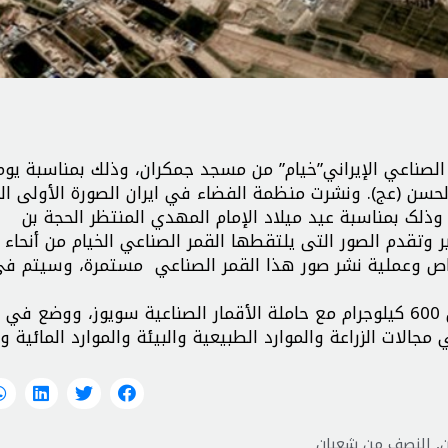
 الصناعي الإيراني”خيام” من مسجد جمکران، وذلك بمناسبة يو
لحسن (عج). ونشرت منظمة الفضاء في ايران الصورة الأولى ال
ذلک بمناسبة عید میلاد الإمام المهدي المنتظر الحجة بن
ر وتقدم الصور التی یلتقطها القمر الصناعي الخيام من أنحاء 
اص وعملية نشر صور هذا القمر الصناعي مستمرة، وسيتم ف
هذا واطلق قمر خيام الصناعي في أغسطس 2022 بوزن 600 كيلوجرام مع حاملة الأقمار الصناعية سويوز، ووضع 
 مجالات الزراعة والموارد الطبيعية والبيئة والموارد المائية وا
,
النصف من شعبان