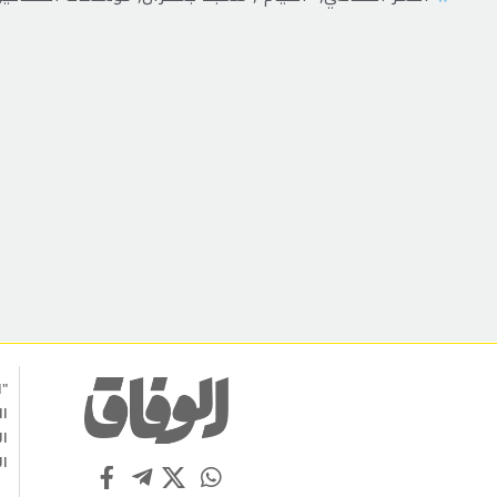
"ا
ال
ال
ال