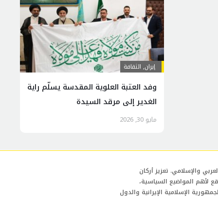
إيران
,
الثقافة
وفد العتبة العلوية المقدسة يسلّم راية
الغدير إلى مرقد السيدة
المعصومة(س)
مايو 30, 2026
عربي والإسلامي. تعزيز أركان
قع لأهم المواضيع السياسية،
لجمهورية الإسلامية الإيرانية والدول