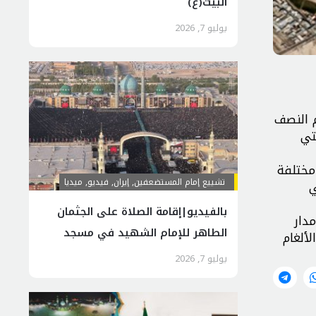
البيت(ع)
يوليو 7, 2026
م النصف
تي
مختلفة
تشييع إمام المستضعفين
,
إيران
,
فیدیو
,
ميديا
ي
بالفيديو|إقامة الصلاة على الجثمان
في مدار
الطاهر للإمام الشهيد في مسجد
لألغام
جمكران
يوليو 7, 2026