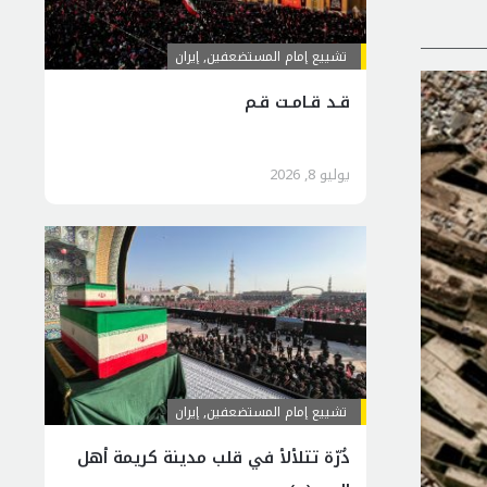
تشييع إمام المستضعفين
,
إيران
قـد قـامـت قـم
يوليو 8, 2026
تشييع إمام المستضعفين
,
إيران
دُرّة تتلألأ في قلب مدينة كريمة أهل