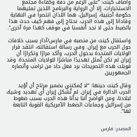
واضاف كينت: “على الرغم من دقة وكفاءة مجتمع
الاستخبارات، إلا أن الرواية والبرنامج اللذين تمليهما
حكومة أجنبية، إسرائيل، هما اللذان انتصرا في النهاية
وقادانا إلى هذه الحرب. نحتاج إلى فهم كيف حدث هذا
بالضبط حتى لا نجد أنفسنا في موقف كهذا مرة أخرى”.
واستقال كينت من منصبه في مارس/آذار بسبب خلافات
حول الحرب مع إيران. وفي رسالة استقالته، انتقد قرار
الولايات المتحدة بدخول الحرب، وأكد مرارًا وتكرارًا أن
إيران لم تكن تُمثل تهديدًا مباشرًا للولايات المتحدة. وقد
قوبلت هذه التصريحات برد فعل حاد من ترامب وأنصاره
الجمهوريين.
وقال كينت حينها: “لا يُمكنني بضمير مرتاح أن أؤيد
الحرب الدائرة في إيران. لم تُشكل إيران أي تهديد وشيك
لبلادنا، ومن الواضح أننا بدأنا هذه الحرب بسبب ضغوط
من إسرائيل وجماعات الضغط الأمريكية القوية التابعة
لها”.
المصدر: فارس