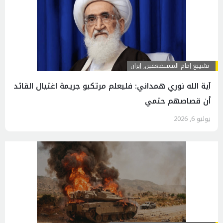
تشييع إمام المستضعفين
,
إيران
آية الله نوري همداني: فليعلم مرتكبو جريمة اغتيال القائد
أن قصاصهم حتمي
يوليو 6, 2026