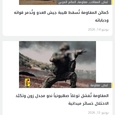
لبنان
,
المقالات
,
مقاومة
,
العالم العربي
كمائن المقاومة تُسقط هيبة جيش العدو وتُدمر قواته
ودباباته
يونيو 14, 2026
لبنان
,
مقاومة
المقاومة تُفشل توغلاً صهيونياً نحو مجدل زون وتكبّد
الاحتلال خسائر ميدانية
يونيو 13, 2026