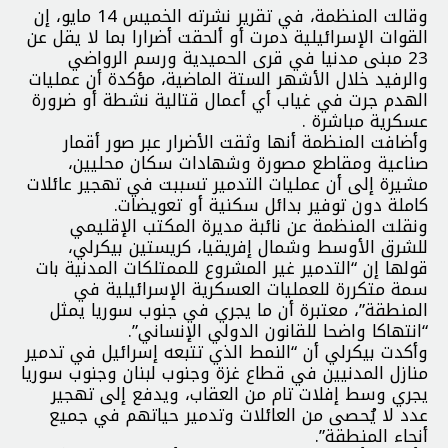
وقالت المنظمة، في تقرير نشرته الخميس 14 مايو، إن
القوات الإسرائيلية دمرت أو ألحقت أضرارا بما لا يقل عن
23 مبنى مدنيا في قرى الحميدية ورسم الرواضي
والرفيد خلال الأشهر الستة الماضية، مؤكدة أن عمليات
الهدم جرت في غياب أي أعمال قتالية نشطة أو ضرورة
عسكرية مباشرة .
وأضافت المنظمة أنها وثقت الأضرار عبر صور أقمار
صناعية ومقاطع مصورة وشهادات سكان محليين،
مشيرة إلى أن عمليات التدمير تسببت في تهجير عائلات
كاملة دون توفير بدائل سكنية أو تعويضات.
ونقلت المنظمة عن نائبة مديرة المكتب الإقليمي
للشرق الأوسط وشمال إفريقيا، كريستين بيكرلي،
قولها إن “التدمير غير المشروع للممتلكات المدنية بات
سمة متكررة للعمليات العسكرية الإسرائيلية في
المنطقة”، معتبرة أن ما يجري في جنوب سوريا يمثل
“انتهاكا واضحا للقانون الدولي الإنساني”.
وأكدت بيكرلي أن “النمط الذي تتبعه إسرائيل في تدمير
منازل المدنيين في قطاع غزة وجنوب لبنان وجنوب سوريا
يجري وسط إفلات تام من العقاب، ويدفع إلى تهجير
عدد لا يُحصى من العائلات وتدمير حياتهم في جميع
أنحاء المنطقة”.