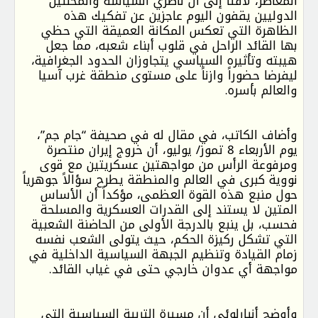
المعاصر، لافتاً إلى أن ناظري السياسة والمحللين
الدوليين يقفون اليوم عاجزين عن تفكيك هذه
الظاهرة التي تعكس المكانة العميقة التي حظي
بها القائد الراحل في قلوب أبناء شعبه، مما جعل
هيبته وتأثيره السياسي يتجاوزان الحدود الجغرافية،
ليفرضا حضوراً وازناً على مستوى منطقة غرب آسيا
والعالم بأسره.
وأضاف الكاتب، في مقال له في صحيفة “جام جم”،
يوم الأربعاء 8 تموز/ يوليو، أن خروج إيران منتصرة
ومرفوعة الرأس من مواجهتين عسكريتين مع قوى
نووية كبرى في العالم والمنطقة يطرح سؤالاً جوهرياً
حول منبع هذه القوة العظمى، مؤكداً أن الأساس
المتين لا يستند إلى القدرات العسكرية والمسلحة
فحسب، بل ينبع بالدرجة الأولى من الحاضنة الشعبية
التي تشكل ركيزة الحكم، حيث يتولى الشعب نفسه
زمام القيادة وتنظيم الجبهة السياسية الداخلية في
مواجهة أي عدوان خارجي حتى في غياب القائد.
وأوضح أنبارلوئي أن مسيرة التربية السياسية التي