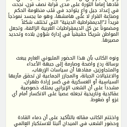
قادها إماما الثورة على مدى قرابة نصف قرن، نجحت
في إعداد جيل واعٍ يتواجد في قلب منظومة الحكم
وصناعة القرار لا على هامشها، وهو ما يجسد نموذجاً
فريداً لـ”الديمقراطية الدينية” التي تختلف شكلاً
ومضموناً عن كل الديمقراطيات الغربية الزائفة، وتجعل
المواطن شريكاً حقيقياً في إدارة شؤون بلاده وتحديد
مصيرها.
ونوه الكاتب بأن هذا الحضور المليوني العارم يبعث
برسالة ردع واضحة وصارمة إلى جبهة الأعداء
والمتجاوزين، مفادها أن سياسات الإرهاب،
والاغتيالات الجبانة، والمجازر الجماعية لن تحقق مآربها
السياسية أو العسكرية في كسر إرادة طهران،
مشدداً على أن الشعب الإيراني يمتلك خصوصية
عقائدية وتاريخية تجعله عصياً على الانكسار أمام أي
غزو أو ضغوط.
واختتم الكاتب مقاله بالتأكيد على أن دماء القادة
وحضور الشعب في الميدان أثبتا للاستكبار العالمي