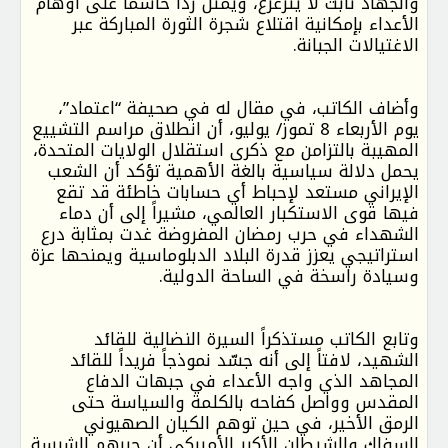
والجهاد ثابت لا يتزعزع، ويمثل رداً حاسماً على أوهام
الأعداء بإمكانية اقتلاع شجرة الثورة المباركة عبر
الاغتيالات الجبانة.
وأضاف الكاتب، في مقال له في صحيفة “اعتماد”،
يوم الأربعاء 8 تموز/ يوليو، أن انطلاق مراسم التشييع
المهيبة بالتزامن مع ذكرى استقلال الولايات المتحدة،
يحمل دلالة سياسية بالغة الأهمية تؤكد أن الشعب
الإيراني مستعد لإحباط أي حسابات خاطئة قد تقع
فيها قوى الاستكبار العالمي، مشيراً إلى أن دماء
الشهداء في حرب رمضان المفروضة غدت بمثابة درع
استراتيجي يعزز قدرة البلاد الدبلوماسية ويمنحها عزة
وسيادة راسخة في الساحة الدولية.
وتابع الكاتب مستذكراً السيرة النضالية للقائد
الشهيد، لافتاً إلى أنه جسّد نموذجاً فريداً للقائد
المجاهد الذي واجه الأعداء في جبهات الدفاع
المقدس وواصل كفاحه بالكلمة والسياسة حتى
الرمق الأخير، في حين توهم الكيان الصهيوني
السفاك والشيطان الأكبر الأميركي أن حربهم الشرسة