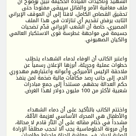
الشهيد وتأكيدات القيادة الحكيمة تبين بوضوح أن
ملف معاقبة الآمر والقاتل سيبقى مفتوحاً حتى
تحقيق القصاص الكامل، لافتاً إلى أن الموقف الإيراني
الثابت يرفض تقديم أي تنازلات في هذا الملف
المصيري، خاصة أن الشعب الإيراني قدّم تضحيات
جسيمة في مواجهة غطرسة قوى الاستكبار العالمي
والكيان الصهيوني.
واعتبر الكاتب أن الوفاء لدماء الشهداء يتطلب
خطوات عملية وجريئة، أبرزها الإعلان رسمياً عن
ملاحقة الرئيس الأميركي وأعوانه واعتبارهم مهدوري
الدم، إلى جانب رصد مكافآت مالية ضخمة لمن ينفذ
حكم العدالة بحقهم، مستنداً إلى جمع مبادرات
شعبية لأكثر من 100 مليون دولار لهذا الغرض.
واختتم الكاتب بالتأكيد على أن دماء الشهداء
والأطفال هي المحرك الأساسي لعزيمة الأمّة،
مشدداً في ختام مقاله على أن الثأر قادم لا محالة،
وأن مرونة الدبلوماسية يجب ألا تحجب مطلقاً الإرادة
الصلبة لإيران في معاقبة الجناة وإحباط مؤامرات