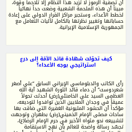
أن تصفية الرموز لا تزيد هذا النظام إلا تلاحماً وقوة،
مبيناً أن هذه الملحمة الشعبية وضعت حداً نهائياً
لخطط الأعداء، وستجبر مراكز القرار الدولي على إعادة
حساباتها وتغيير نظرتها بالكامل لآليات التعامل مع
الجمهورية الإسلامية الإيرانية.
كيف تحوّلت شهادة قائد الأمّة إلى درع
استراتيجي بوجه الأعداء؟
رأى الكاتب والدبلوماسي الإيراني السابق “علي أصغر
شعردوست” أن دماء قائد الثورة الشهيد آية الله
العظمى السيد علي الخامنئي(رض) أحدثت تحولاً
عميقاً في وجدان الملايين الذين توافدوا لتوديعه،
مؤكداً أن الحشود المليونية الغفيرة التي ضاقت بها
ساحات مصلى الإمام الخميني(رض) بطهران وتوجهت
لتشييعه نحو مثواه الأخير في حرم الإمام الرضا(ع)،
تجسّد رسالة واضحة للعالم بأن نهج الاستقامة