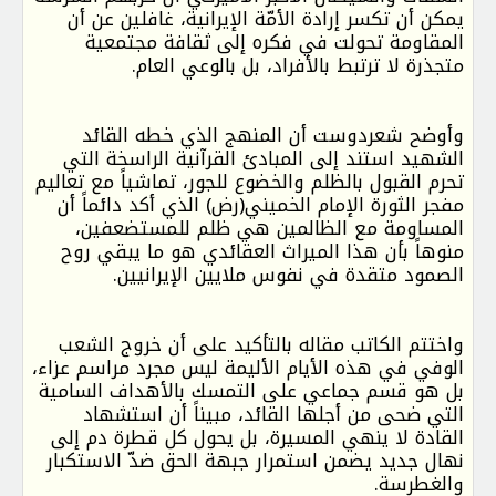
يمكن أن تكسر إرادة الأمّة الإيرانية، غافلين عن أن
المقاومة تحولت في فكره إلى ثقافة مجتمعية
متجذرة لا ترتبط بالأفراد، بل بالوعي العام.
وأوضح شعردوست أن المنهج الذي خطه القائد
الشهيد استند إلى المبادئ القرآنية الراسخة التي
تحرم القبول بالظلم والخضوع للجور، تماشياً مع تعاليم
مفجر الثورة الإمام الخميني(رض) الذي أكد دائماً أن
المساومة مع الظالمين هي ظلم للمستضعفين،
منوهاً بأن هذا الميراث العقائدي هو ما يبقي روح
الصمود متقدة في نفوس ملايين الإيرانيين.
واختتم الكاتب مقاله بالتأكيد على أن خروج الشعب
الوفي في هذه الأيام الأليمة ليس مجرد مراسم عزاء،
بل هو قسم جماعي على التمسك بالأهداف السامية
التي ضحى من أجلها القائد، مبيناً أن استشهاد
القادة لا ينهي المسيرة، بل يحول كل قطرة دم إلى
نهال جديد يضمن استمرار جبهة الحق ضدّ الاستكبار
والغطرسة.