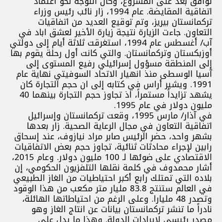
توافق بعد على المشروع، وكان التوجه نحو اعتماد
اتفاقية المقايضة. عام 1994، زار نائب رئيس وزراء
تركمانستان بيريز، وتم توقيع العديد من اتفاقيات
التعاون. جاءت الزيارة نتيجة زيارة الأخير لعشق اباد في
آب/ أغسطس عام 1994، استغرقت ثلاثة أيام إلى دولتي
أوزبكستان وتركمانستان. والتي كانت أول رحلة يقوم بها
إلى المنطقة مسؤول إسرائيلي رفيع المستوى إلى
آسيا الوسطى منذ انهيار الاتحاد السوفيتي نهاية عام
1991. ويشير أراس في كتابه إلى ان حجم التجارة كان
يشهد تزايداً مستمراً، اذ تجاوز حجم التجارة بينهما 40
مليون دولار في عام 1995.
في آذار/ مارس 1995، وقعت تركمانستان وإسرائيل
اتفاقية التعاون في مجال الرعاية الصحية. زار بعدها
بشهر واحد، حضر الرئيس صابر مراد نيازوف، عند إسحاق
رابين لإجراء محادثات ثنائية، تجاوز حجم بعض الاتفاقيات
الاقتصادي على ضوئها لـ 100 مليون دولار. وعام 2015،
أشار محمدوف في كلمة نقلها التلفزيون الحكومي، إن
بلاده التي تمتلك رابع أكبر احتياطيات من الغاز الطبيعي
في العالم ستنتج 83.8 مليار متر مكعب من هذا الوقود
وتصدر 48 مليارا. وعلى الرغم من احتياطاتها الهائلة،
نادراً ما تنشر تركمانستان بيانات عن انتاج الغاز وهو
مصدر رئيسي لإيرادات الدولة. وهذا ما يدل على