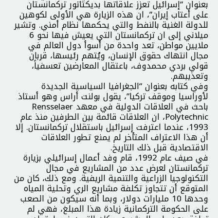
بعنوان “إسرائيل تعزز علاقاتها بديكتاتور تركمانستان
على أعتاب إيران”، ان هذه الزيارة هي الأولى لكوهين
للدولة الغنية بالنفط والتي يحكمها نظام أمني. وتشير
ميلاني إلى ان تركمانستان التي يعيش فيها نحو 6
ملايين مواطن، تعد واحدة من أسوأ دول العالم في
مجال انتهاك حقوق الإنسان، ويُتهم رئيسها، قربان
قولي بردي محمدوف، باعتقال المعارضين تعسفياً،
وتعذيبهم.
وفي كتابه بعنوان “الجغرافيا السياسية الجديدة
لأوراسيا وموقف تركيا”، يقول بولنت أراس وهو أستاذ
باحث في العلاقات الدولية في معهد Rensselaer
Polytechnic، ان العلاقات قائمة بين الطرفين منذ عام
1993، عندما اعترفت إسرائيل باستقلال تركمانستان. إلا
أن هذا الاعتراف المتأخر لم يمنع تطور العلاقات
الاقتصادية قبل ذلك التاريخ.
في صيف عام 1992، قام وفد أعمال إسرائيلي بزيارة
تركمانستان لعرض عدد من المشاريع في مجال
التكنولوجيا الزراعية والتنمية الريفية. ومع ذلك، كان من
المتوقع أن تتجاوز تكلفة مشاريع الري وتحلية المياه
وحدها 10 مليارات دولار، وبما أنه سيكون من الصعب
على الحكومة التركمانية زيادة هذا المبلغ، فهي لم