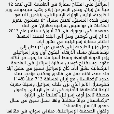
إسرائيل على افتتاح سفارة في العاصمة التي تبعد 12
ميلاً عن إيران. وعلى الرغم من إبلاغ رشيد ميريدوف، وزير
الخارجية، لرئيس الوزراء الإسرائيلي، بنيامين نتنياهو،
رفض بلاده المسبق، تعيين سفراء “لا يهتمون بتعزيز
العلاقات بل جواسيس لمراقبة طهران” في لقاء
جمعهما في نيويورك في 29 أيلول/ سبتمبر عام 2013،
إلا ان إيلي كوهين وصل إلى البلاد لتنفيذ المهمة:
افتتاح سفارة إسرائيلية في عشق أباد.
وصل وزير الخارجية إيلي كوهين من أذربيجان إلى
تركمانستان مساء الأربعاء، ليكون أول وزير إسرائيلي
يزور الدولة الواقعة وسط آسيا منذ ما يقرب من ثلاثة
عقود. وسيفتتح كوهين سفارة إسرائيل في العاصمة
التركمانية عشق أباد. كان لإسرائيل سفير في عشق أباد
منذ عقد، لكنه عمل في فنادق ومكتب مؤقت. تمتد
حدود تركمانستان مع إيران لمسافة 713 ميلاً (1148
كيلومتراً)، الأمر الذي ترى خلاله إسرائيل وسيلة مغرية
لزيادة نشاطاتها الأمنية في الداخل الإيراني. وتقول
صحيفة تايمز أوف إسرائيل، تعليقاً على الزيارة:
“تركمانستان دولة منغلقة ولها سجل سيئ في مجال
حقوق الإنسان والفساد”.
وتقول الصحفية الإسرائيلية، ميلاني سوان، في مقالها