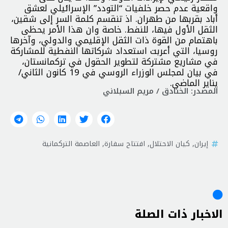
واقعية عدم حصر خلفيات “التودد” الإسرائيلي لعشق
أباد بقربها من طهران. اذ تنقسم كلمة السر إلى شقين،
الثقل الأول فيها، للنفط. خاصة وان هذا الأمر يحظى
باهتمام من القوة ذات الثقل الإقليمي والدولي، وآخرها
روسيا، التي أعربت استعداد شركاتها النفطية للمشاركة
في مشاريع مشتركة لتطوير الحقول في تركمانستان،
في بيان لمجلس الوزراء الروسي في 19 كانون الثاني/
يناير الماضي.
المصدر: الخنادق / مريم السبلاني
إيران
,
كيان الاحتلال
,
افتتاح سفارة
,
العاصمة التركمانية
الاخبار ذات الصلة