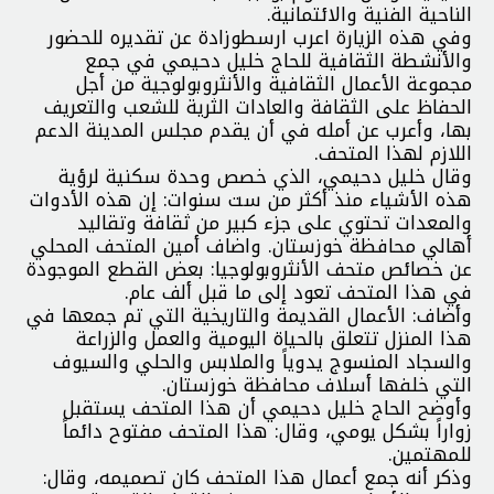
الناحية الفنية والائتمانية.
وفي هذه الزيارة اعرب ارسطوزادة عن تقديره للحضور
والأنشطة الثقافية للحاج خليل دحيمي في جمع
مجموعة الأعمال الثقافية والأنثروبولوجية من أجل
الحفاظ على الثقافة والعادات الثرية للشعب والتعريف
بها، وأعرب عن أمله في أن يقدم مجلس المدينة الدعم
اللازم لهذا المتحف.
وقال خليل دحيمي، الذي خصص وحدة سكنية لرؤية
هذه الأشياء منذ أكثر من ست سنوات: إن هذه الأدوات
والمعدات تحتوي على جزء كبير من ثقافة وتقاليد
أهالي محافظة خوزستان. واضاف أمين المتحف المحلي
عن خصائص متحف الأنثروبولوجيا: بعض القطع الموجودة
في هذا المتحف تعود إلى ما قبل ألف عام.
وأضاف: الأعمال القديمة والتاريخية التي تم جمعها في
هذا المنزل تتعلق بالحياة اليومية والعمل والزراعة
والسجاد المنسوج يدوياً والملابس والحلي والسيوف
التي خلفها أسلاف محافظة خوزستان.
وأوضح الحاج خليل دحيمي أن هذا المتحف يستقبل
زواراً بشكل يومي، وقال: هذا المتحف مفتوح دائماً
للمهتمين.
وذكر أنه جمع أعمال هذا المتحف كان تصميمه، وقال: