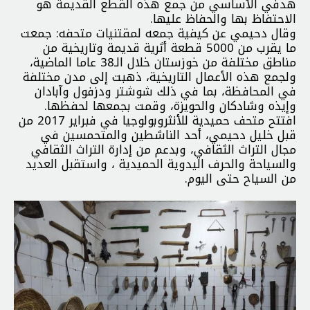
هدفي الأساسي من جمع هذه القطع القديمة هو
الاحتفاظ بها والحفاظ عليها.
وقال دحيمي عن كيفية جمعه لمقتنيات متحفه: جمعت
ما يقرب من 5000 قطعة أثرية قديمة وتاريخية من
مناطق مختلفة من خوزستان خلال الـ38 عاما الماضية،
ولجمع هذه الأعمال التاريخية، ذهبت إلى مدن مختلفة
في المحافظة، بما في ذلك شوشتر ودزفول وآبادان
وإيذه وشادكان والحويزة، وقمت بجمعها لحفظها.
افتتح متحف حميدية للأنثروبولوجيا في فبراير 2017 من
قبل خليل دحيمي، أحد الناشطين والمتحمسين في
مجال التراث الثقافي، وبدعم من إدارة التراث الثقافي
والسياحة والحرف اليدوية الحميدية ، واستقبل العديد
من السياح حتى اليوم.