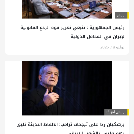
إيران
رئیس الجمهوریة : ينبغي تعزيز قوة الردع القانونية
لإيران في المحافل الدولية
يوليو 18, 2026
إيران
,
أمريكا
بزشكيان ردا على تبجحات ترامب: الالفاظ البذيئة تليق
بهم وليس بالشعب الايراني