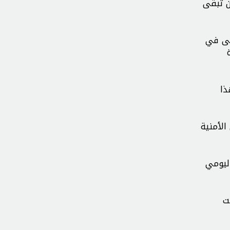
ن تبقى
حى في
ذا
الأمنية
اليومي
ت