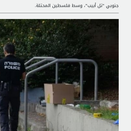
جنوبي "تل أبيب"، وسط فلسطين المحتلة.