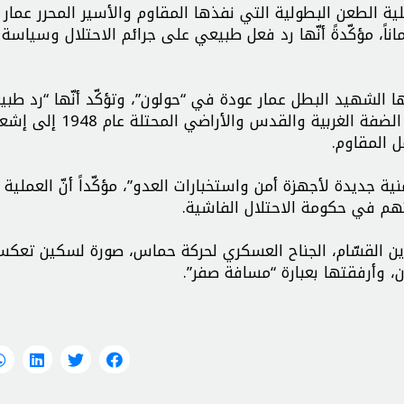
 الطعن البطولية التي نفذها المقاوم والأسير المحرر عمار 
اناً، مؤكّدةً أنّها رد فعل طبيعي على جرائم الاحتلال وسياسة
ها الشهيد البطل عمار عودة في “حولون”، وتؤكّد أنّها “رد طب
على جرائم الاحتلال بحق أبناء شعبنا”، داعيةً الشباب في الضفة الغربية والقدس والأراضي المح
 المقاوم.
ة جديدة لأجهزة أمن واستخبارات العدو”، مؤكّداً أنّ العملية 
تهم في حكومة الاحتلال الفاشية.
ين القسّام، الجناح العسكري لحركة حماس، صورة لسكين تعك
، وأرفقتها بعبارة “مسافة صفر”.