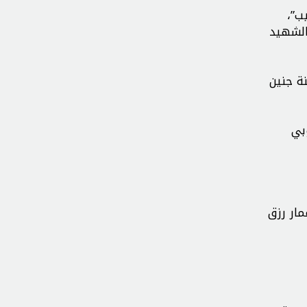
ب”،
الشهيد
ة جنين
بي
ار رزق