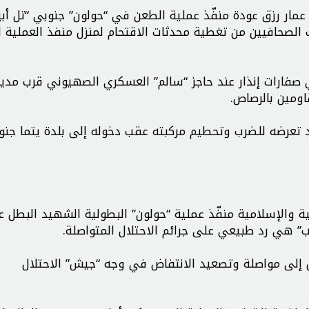
ار رزق عودة منفّذ عملية الطعن في “حولون” جنوبي “تل أبي
لصحافيين من تغطية محدثات الاقتحام لمنزل منفذ العملية 
صفارات إنذار عند حاجز “سالم” العسكري الصهيوني قرب مدين
ومين بالرصاص.
 تعرضه للضرب وتحطيم مركبته عقب دخوله إلى بلدة يتما جنو
والإسلامية منفّذ عملية “حولون” البطولية الشهيد البطل عم
” هي رد طبيعي على جرائم الاحتلال المتواصلة.
 إلى مواصلة وتصعيد الانتفاض في وجه “جيش” الاحتلال