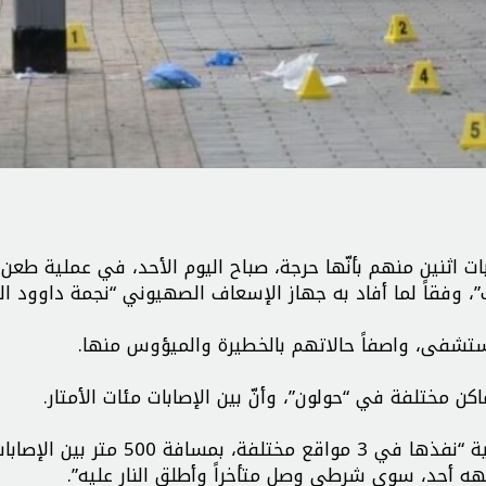
 وأُصيب 3 آخرون، وصفت إصابات اثنين منهم بأنّها حرجة، صباح اليوم الأحد، في عملية ط
 وفقاً لما أفاد به جهاز الإسعاف الصهيوني “نجمة داوود الح
لمستشفى، واصفاً حالاتهم بالخطيرة والميؤوس منها.
ن مختلفة في “حولون”، وأنّ بين الإصابات مئات الأمتار.
ومن جهتها، إذاعة “جيش” الاحتلال قالت إنّ منفذ العملية “نفذها في 3 مواقع مختلفة، بمسافة 500 متر
واجهه أحد، سوى شرطي وصل متأخراً وأطلق النار عليه”.