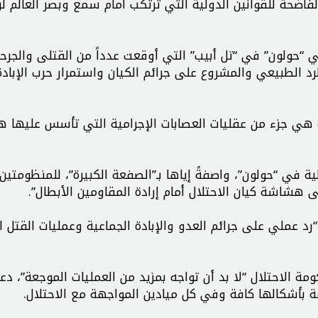
 الفاضحة للقوانين الدولية التي ترتكب أمام سمع وبصر العالم ل
في “حولون” في “تل أبيب” التي أوقعت عدداً من القتلى والجر
رد الطبيعي والمشروع على جرائم الكيان واستمرار حرب الإبادة
ة هي جزء من عقليات العصابات الإجرامية التي تأسس عليها ه
في “حولون”، واصفةً إياها بـ”الصفعة الكبيرة”، للمنظومتين 
لى هشاشة كيان الاحتلال أمام إرادة المقاومين الأبطال”.
رد عملي على جرائم العدو والإبادة الجماعية وعمليات القتل 
كومة الاحتلال “لا بد أن تواجه بمزيد من العمليات الموجعة”، دع
ة بأشكالها كافة وفي كل ميادين المواجهة مع الاحتلال.