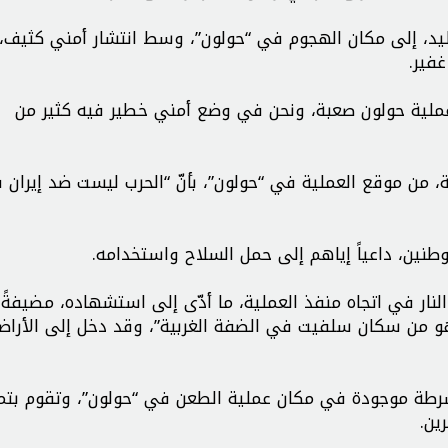
يد، إلى مكان الهجوم في “حولون”، وسط انتشار أمني كثيف، 
غفير.
“عملية حولون صعبة، ونحن في وضع أمني خطير فيه كثير من
ة، من موقع العملية في “حولون”، بأنّ “الحرب ليست ضد إيران 
طنين، داعياً إياهم إلى حمل السلاح واستخدامه.
 النار في اتجاه منفذ العملية، ما أدّى إلى استشهاده، مضيفةً
 “هو من سكان سلفيت في الضفة الغربية”، وقد دخل إلى الأرا
الشرطة موجودة في مكان عملية الطعن في “حولون”، وتقوم بت
ين.