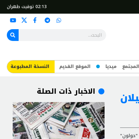
02:13
توقيت طهران
لمجتمع
ميديا
الموقع القديم
​النسخة المطبوعة
الاخبار ذات الصلة
لان
"حولون"