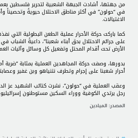
من جهتها، أشادت الجبهة الشعبية لتحرير فلسطين بعملية
في “حولون” في أكثر مناطق الاحتلال حيويةً وتحصيناً وأم
الاغتيالات.
كما باركت حركة الأحرار عملية الطعن البطولية التي نفذ
الأرض تحت أقدام المحتل وتفعيل كل وسائل وآليات العمل
بدورها، وصفت حركة المجاهدين العملية بمثابة “ضربة أمني
أحرار شعبنا على إجرام وتطرف نتنياهو وبن غفير وعصاب
وعقب العملية في “حولون”، نشرت كتائب الشهيد عز الد
رجل يرتدي الكوفية ووراء السكين مستوطنون إسرائيليون
المصدر: الميادين