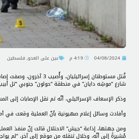
04/08/2024
4:19 م
عين على العدو
,
فلسطين
قُتل مستوطنان إسرائيليان،
شارع “موشِه دايان” في منطقة “حولون” جنوبي “تل أبيب”،
وذكر الإسعاف الإسرائيلي، أنّه تم نقل الإصابات إلى ا
وأفادت وسائل إعلام صهيونية بأنّ العملية وقعت في أماك
مُشيرةً إلى أنّه، وخلال تنقله من موقعٍ إلى آخر، “لم ي