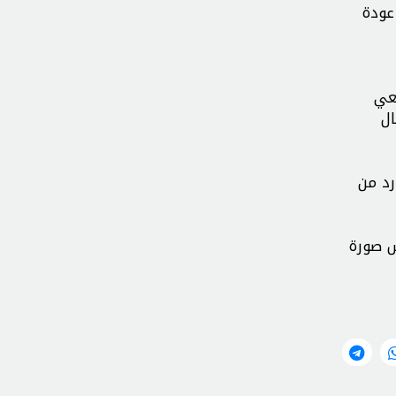
عودة
يعي
تلة عام 1948 إلى إشعال
رد من
س صورة