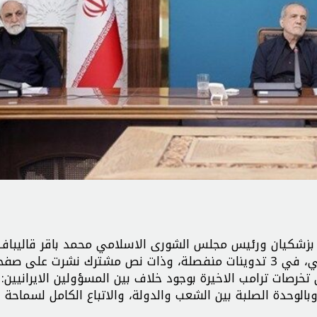
بزشكيان ورئيس مجلس الشورى الاسلامي محمد باقر قاليباف
السلطة القضائية حجة الاسلام غلام حسين محسني اجئي، في 3 تدوينات منفصلة، وذات نص مشترك نشرت عل
رصات ترامب الاخيرة بوجود خلاف بين المسؤولين الايرانيين: 
وبالوحدة الصلبة بين الشعب والدولة، والاتباع الكامل لسماحة ق