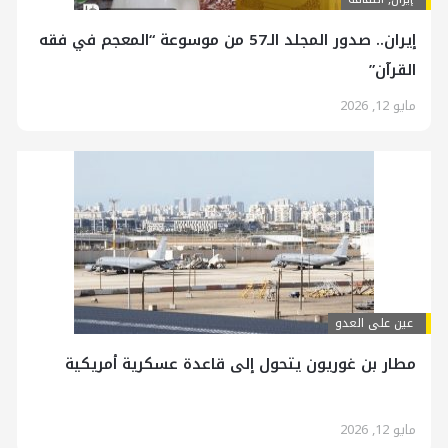
إیران.. صدور المجلد الـ57 من موسوعة “المعجم في فقه
القرآن”
مايو 12, 2026
عين على العدو
مطار بن غوريون يتحول إلى قاعدة عسكرية أمريكية
مايو 12, 2026