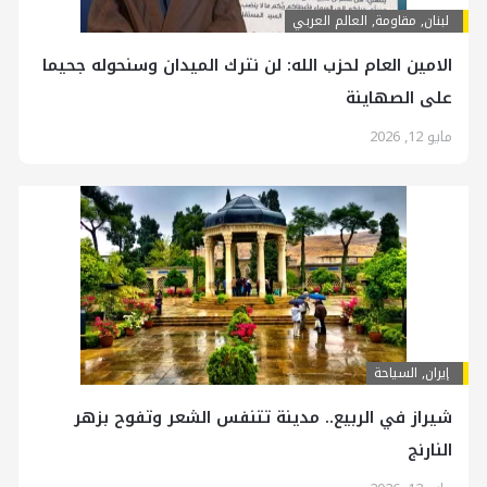
لبنان
,
مقاومة
,
العالم العربي
الامين العام لحزب الله: لن نترك الميدان وسنحوله جحيما
على الصهاينة
مايو 12, 2026
إيران
,
السياحة
شيراز في الربيع.. مدينة تتنفس الشعر وتفوح بزهر
النارنج