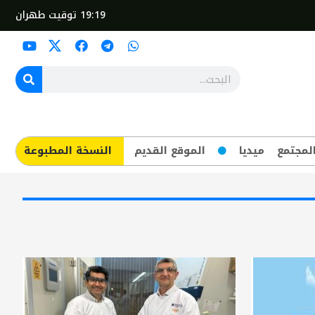
19:19
توقيت طهران
لمجتمع
ميديا
الموقع القديم
​النسخة المطبوعة