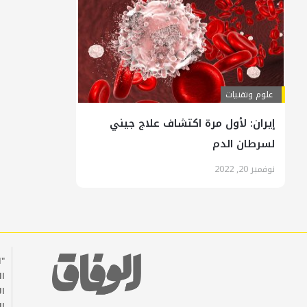
علوم وتقنيات
إيران: لأول مرة اكتشاف علاج جيني
لسرطان الدم
نوفمبر 20, 2022
"ا
ال
ال
ال