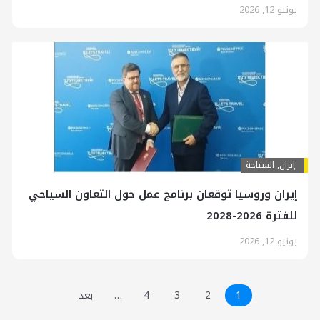
يونيو 12, 2026
إيران
,
السياحة
إيران وروسيا توقعان برنامج عمل حول التعاون السياحي
للفترة 2026-2028
يونيو 12, 2026
1
2
3
4
…
بعد