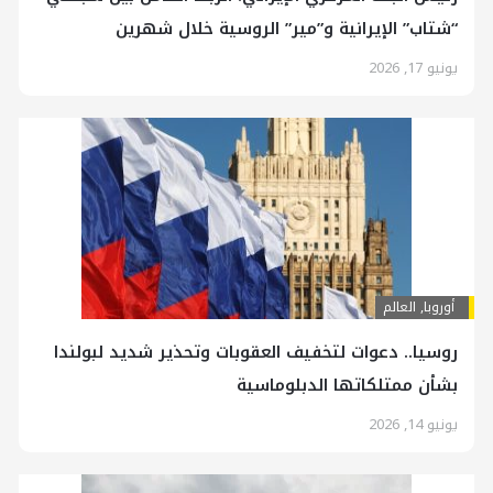
“شتاب” الإيرانية و”مير” الروسية خلال شهرين
يونيو 17, 2026
أوروبا
,
العالم
روسيا.. دعوات لتخفيف العقوبات وتحذير شديد لبولندا
بشأن ممتلكاتها الدبلوماسية
يونيو 14, 2026