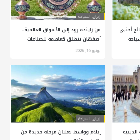
إيران
,
السياحة
مليون سائح أجنبي
من زاينده رود إلى الأسواق العالمية..
سياحة
أصفهان تنطلق كعاصمة للصناعات
اليدوية
يونيو 16, 2026
إيران
,
السياحة
الدينية
إيلام وواسط تعلنان مرحلة جديدة من