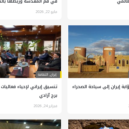
عالمي
في قم المقدسة وربطها بالت
الاقتصادية
مايو 22, 2026
إيران
,
الثقافة
ّابة إيران إلى سياحة الصحراء
تنسيق إيراني لإحياء فعاليات 
برج آزادي
فبراير 24, 2026