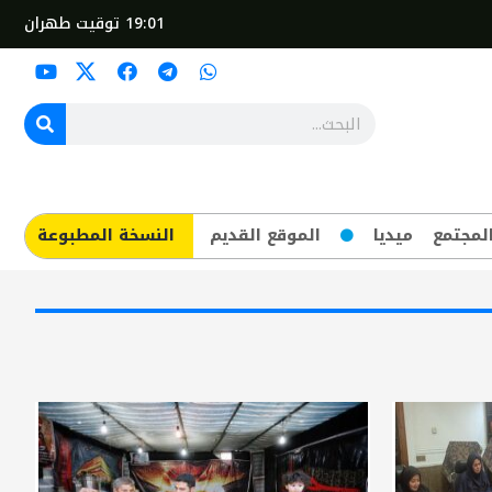
19:01
توقيت طهران
لمجتمع
ميديا
الموقع القديم
​النسخة المطبوعة