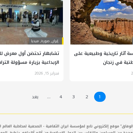
إيران
,
صورة
,
ميديا
 آثار تاريخية وطبيعية على
تشابهار تحتضن أول معرض لل
طنية في زنجان
الإبداعية بزيارة مسؤولة الترا
فبراير 15, 2026
1
2
3
4
…
بعد
لوفاق" موقع إلكتروني تابع لمؤسسة ايران الثقافية - الصحفية لمخاطبة العالم ال
وحدة بين المسلمين والتقارب بين الدول الإسلامية من أهم أهدافه. يتطرق المو