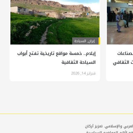
إيران
,
السياحة
صناعات
إيلام.. خمسة مواقع تاريخية تفتح أبواب
ث الثقافي
السياحة الثقافية
فبراير 14, 2026
عربي والإسلامي. تعزيز أركان
قع لأهم المواضيع السياسية،