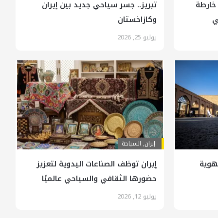
 خارطة
تبريز.. جسر سياحي جديد بين إيران
ي
وكازاخستان
يوليو 25, 2026
إيران
,
السياحة
لهوية
إيران توظف الصناعات اليدوية لتعزيز
حضورها الثقافي والسياحي عالميًا
يوليو 12, 2026