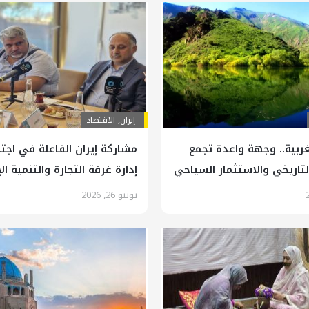
إيران
,
الاقتصاد
لغربية.. وجهة واعدة تجمع
مشاركة إيران الفاعلة في اج
التاريخي والاستثمار السياحي
إدارة غرفة التجارة والتنمية ا
بأنقرة
يونيو 26, 2026