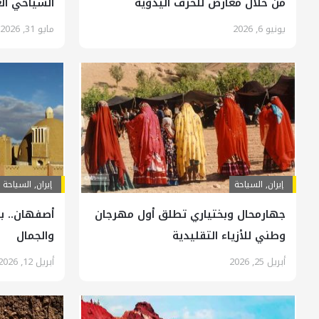
من خلال معارض للحرف اليدوية
السياحي ال
يونيو 6, 2026
مايو 31, 2026
إيران
,
السياحة
إيران
,
السياحة
جهارمحال وبختياري تطلق أول مهرجان
أصفهان.. بو
وطني للأزياء التقليدية
والجمال
أبريل 25, 2026
أبريل 12, 2026