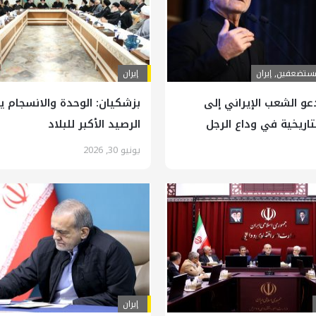
لمستضعفين
,
إيران
إيران
و الشعب الإيراني إلى
بزشکیان: الوحدة والانسجام ي
تاريخية في وداع الرجل
الرصيد الأكبر للبلاد
لام والثورة
يونيو 30, 2026
إيران