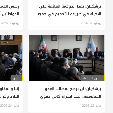
بزشكيان: نمط الحوكمة القائمة على
رئيس الجمه
الأحياء في طريقه للتعميم في جميع
المواطنين 
أنحاء البلاد
جهودها
يونيو 20, 2026
يونيو 7, 2026
إيران
,
الاقتصاد
إيران
بزشكيان: لن نرضخ لمطالب العدو
إننا والمفاو
المتعسفة.. يجب احترام كامل حقوق
البلاد وكرا
الشعب الإيراني
مايو 25, 2026
مايو 24, 2026