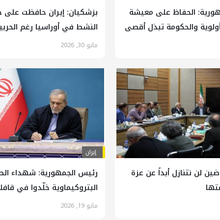
ورية: الحفاظ على معيشة
بزشكيان: إيران حافظت على 
أولوية والحكومة تبذل أقصى
النشط في أوراسيا رغم الحربي
المفروضتين الاخيرتين
مايو 30, 2026
إيران
ضين لن نتنازل أبداً عن عزة
رئيس الجمهورية: شهداء الص
متها
البتروكيماوية خلّدوا في قاف
خدمة ايران وتقدمها
مايو 19, 2026