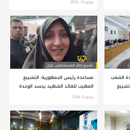
يوليو 18, 2026
تشييع إمام المستضعفين
,
إيران
دة الشعب
مساعدة رئيس الجمهورية: التشييع
تشييع
المهيب للقائد الشهيد يجسد الوحدة
المقدسة للشعب الإيراني
يوليو 6, 2026