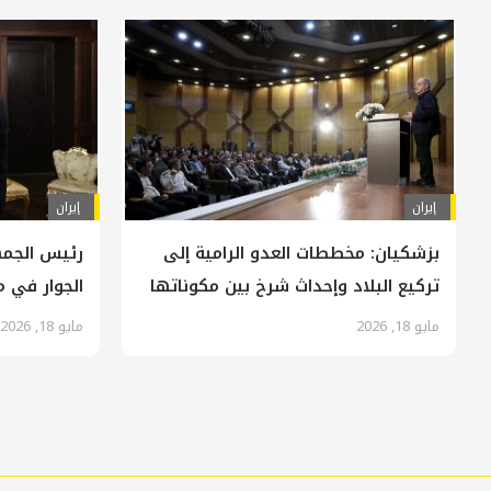
إيران
إيران
بزشكيان: مخططات العدو الرامية إلى
رئيس الجمه
تركيع البلاد وإحداث شرخ بين مكوناتها
الجوار في م
قد باءت بالفشل
الإرهابيين
مايو 18, 2026
مايو 18, 2026