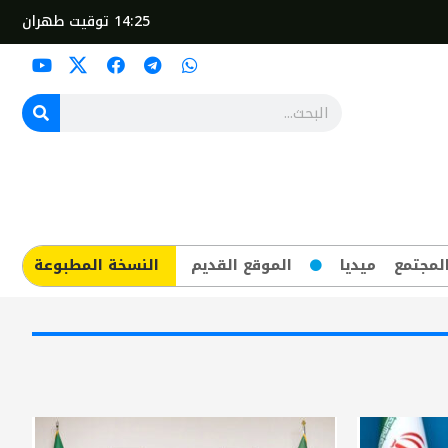
14:25
توقيت طهران
لمجتمع
ميديا
الموقع القديم
​النسخة المطبوعة